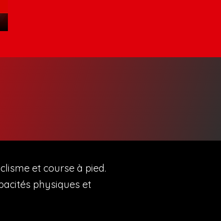
Je veux adhérer
yclisme et course à pied.
apacités physiques et