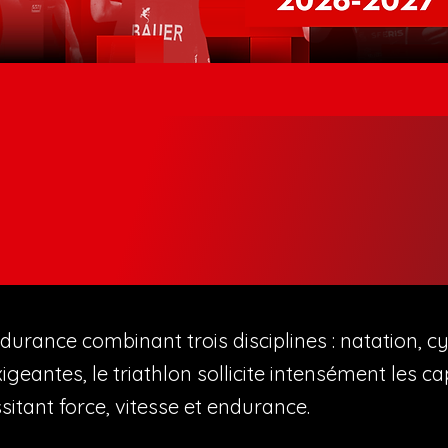
 le triathlon ?
l'ASPTT Mulhouse triathlon ?
ndurance combinant trois disciplines : natation, c
geantes, le triathlon sollicite intensément les c
itant force, vitesse et endurance.